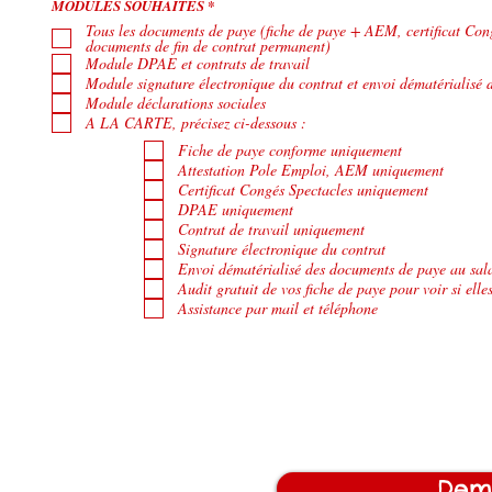
O
MODULES SOUHAITÉS
*
b
Tous les documents de paye (fiche de paye + AEM, certificat Cong
l
documents de fin de contrat permanent)
i
g
Module DPAE et contrats de travail
a
Module signature électronique du contrat et envoi dématérialisé 
t
Module déclarations sociales
o
i
A LA CARTE, précisez ci-dessous :
r
e
Fiche de paye conforme uniquement
Attestation Pole Emploi, AEM uniquement
Certificat Congés Spectacles uniquement
DPAE uniquement
Contrat de travail uniquement
Signature électronique du contrat
Envoi dématérialisé des documents de paye au sal
Audit gratuit de vos fiche de paye pour voir si elle
Assistance par mail et téléphone
Dem