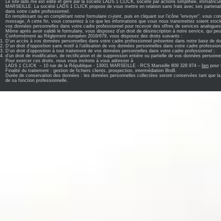
Le site lads.me est édité et géré par la société LADS 1 CLICK, société par actions simplifiée, immatricu
MARSEILLE. La société LADS 1 CLICK propose de vous mettre en relation sans frais avec ses partenaires 
dans votre cadre professionnel.
En remplissant ou en complétant notre formulaire ci-joint, puis en cliquant sur l’icône "envoyer", vous con
message. A cette fin, vous consentez à ce que les informations que vous nous transmettez soient stocké
vos données personnelles dans votre cadre professionnel pour recevoir des offres de services analogues
Même après avoir validé le formulaire, vous disposez d’un droit de désinscription à notre service, qui pe
Conformément au Règlement européen 2016/679, vous disposez des droits suivants :
D’un accès à vos données personnelles dans votre cadre professionnel présentes dans notre base de don
D’un droit d’opposition sans motif à l’utilisation de vos données personnelles dans votre cadre profession
D’un droit d’opposition à tout traitement de vos données personnelles dans votre cadre professionnel ;
d’un droit de modification, de rectification et de suppression entière ou partielle de vos données personn
Pour exercer ces droits, nous vous invitons à vous adresser à
LADS 1 CLICK – 10 rue de la République - 13001 MARSEILLE - RCS Marseille 809 328 974 –
lien
pour 
Finalité du traitement : gestion de fichiers clients, prospection, intermédiation BtoB.
Durée de conservation des données : les données personnelles collectées seront conservées tant que la 
de sa fonction professionnelle.