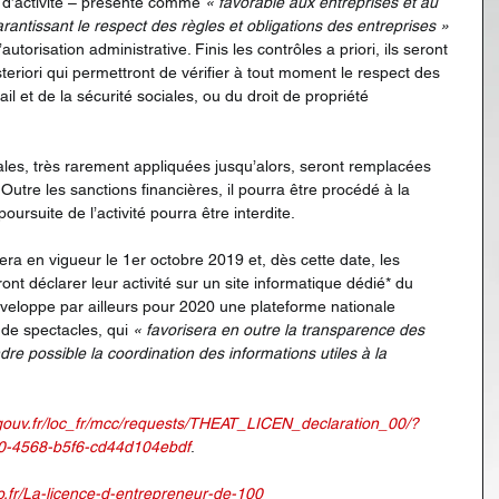
 d’activité – présenté comme 
« favorable aux entreprises et au 
rantissant le respect des règles et obligations des entreprises »
utorisation administrative. Finis les contrôles a priori, ils seront 
eriori qui permettront de vérifier à tout moment le respect des 
ail et de la sécurité sociales, ou du droit de propriété 
ales, très rarement appliquées jusqu’alors, seront remplacées 
Outre les sanctions financières, il pourra être procédé à la 
oursuite de l’activité pourra être interdite.
ra en vigueur le 1er octobre 2019 et, dès cette date, les 
nt déclarer leur activité sur un site informatique dédié* du 
développe par ailleurs pour 2020 une plateforme nationale 
de spectacles, qui 
« favorisera en outre la transparence des 
re possible la coordination des informations utiles à la 
gouv.fr/loc_fr/mcc/requests/THEAT_LICEN_declaration_00/?
-4568-b5f6-cd44d104ebdf
.
o.fr/La-licence-d-entrepreneur-de-100