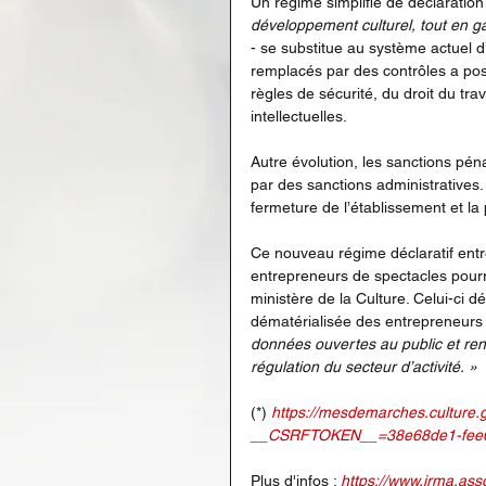
Un régime simplifié de déclaration
développement culturel, tout en ga
- se substitue au système actuel d’a
remplacés par des contrôles a post
règles de sécurité, du droit du trav
intellectuelles.
Autre évolution, les sanctions pén
par des sanctions administratives. 
fermeture de l’établissement et la p
Ce nouveau régime déclaratif entre
entrepreneurs de spectacles pourro
ministère de la Culture. Celui-ci 
dématérialisée des entrepreneurs 
données ouvertes au public et rend
régulation du secteur d’activité. »
(*) 
https://mesdemarches.culture.
__CSRFTOKEN__=38e68de1-fee0
Plus d'infos : 
https://www.irma.ass